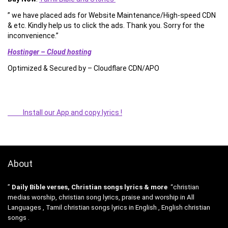
” we have placed ads for Website Maintenance/High-speed CDN
& etc. Kindly help us to click the ads. Thank you. Sorry for the
inconvenience.”
Hostinger – Cloud hosting
Optimized & Secured by – Cloudflare CDN/APO
Install our App and copy lyrics !
About
”
Daily Bible verses, Christian songs lyrics & more
“christian
medias worship, christian song lyrics, praise and worship in All
Languages , Tamil christian songs lyrics in English , English christian
songs .