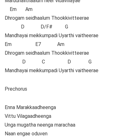
Marudhalithaalum neer vidavillayae
Em Am
Dhrogam seidhaalum Thookkivitteerae
D D/F# G
Mandhayai meikkumpadi Uyarthi vaitheerae
Em E7 Am
Dhrogam seidhaalum Thookkivitteerae
D C D G
Mandhayai meikkumpadi Uyarthi vaitheerae
Prechorus
Enna Marakkaadheenga
Vittu Vilagaadheenga
Unga mugatha neenga marachaa
Naan engae oduven