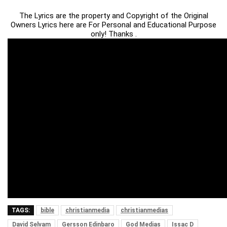
The Lyrics are the property and Copyright of the Original
Owners Lyrics here are For Personal and Educational Purpose
only! Thanks .
TAGS:
bible
christianmedia
christianmedias
David Selvam
Gersson Edinbaro
God Medias
Issac D