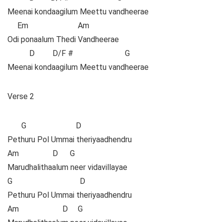
Meenai kondaagilum Meettu vandheerae
Em Am
Odi ponaalum Thedi Vandheerae
D D/F # G
Meenai kondaagilum Meettu vandheerae
Verse 2
G D
Pethuru Pol Ummai theriyaadhendru
Am D G
Marudhalithaalum neer vidavillayae
G D
Pethuru Pol Ummai theriyaadhendru
Am D G