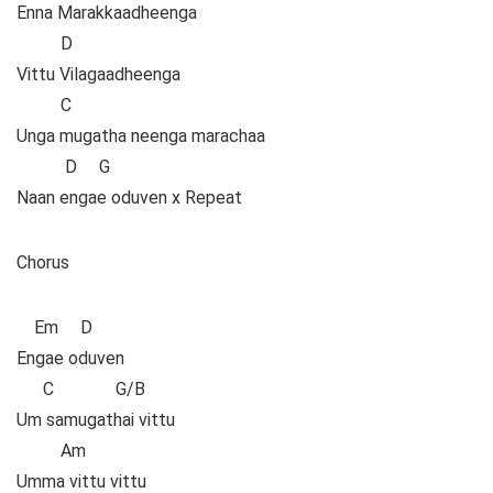
Enna Marakkaadheenga
D
Vittu Vilagaadheenga
C
Unga mugatha neenga marachaa
D G
Naan engae oduven x Repeat
Chorus
Em D
Engae oduven
C G/B
Um samugathai vittu
Am
Umma vittu vittu