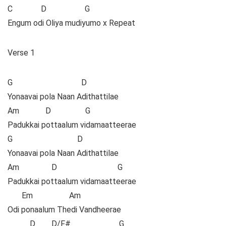
C D G
Engum odi Oliya mudiyumo x Repeat
Verse 1
G D
Yonaavai pola Naan Adithattilae
Am D G
Padukkai pottaalum vidamaatteerae
G D
Yonaavai pola Naan Adithattilae
Am D G
Padukkai pottaalum vidamaatteerae
Em Am
Odi ponaalum Thedi Vandheerae
D D/F# G