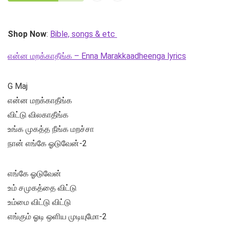
Shop Now
:
Bible, songs & etc
என்ன மறக்காதீங்க – Enna Marakkaadheenga lyrics
G Maj
என்ன மறக்காதீங்க
விட்டு விலகாதீங்க
உங்க முகத்த நீங்க மறச்சா
நான் எங்கே ஓடுவேன்-2
எங்கே ஓடுவேன்
உம் சமுகத்தை விட்டு
உம்மை விட்டு விட்டு
எங்கும் ஓடி ஒளிய முடியுமோ-2