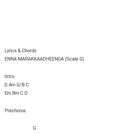
Lyrics & Chords
ENNA MARAKKAADHEENGA (Scale G)
Intro
G Am G/B C
Em Bm C D
Prechorus
G