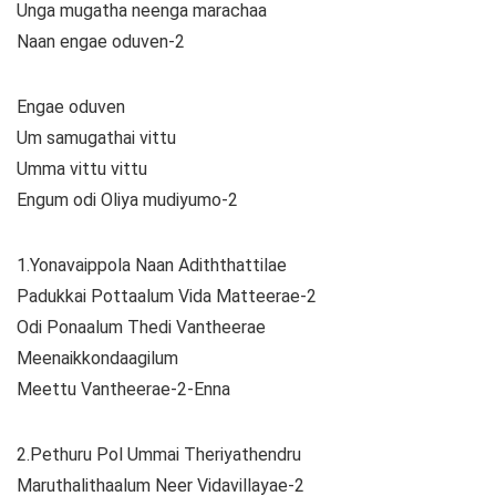
Unga mugatha neenga marachaa
Naan engae oduven-2
Engae oduven
Um samugathai vittu
Umma vittu vittu
Engum odi Oliya mudiyumo-2
1.Yonavaippola Naan Adiththattilae
Padukkai Pottaalum Vida Matteerae-2
Odi Ponaalum Thedi Vantheerae
Meenaikkondaagilum
Meettu Vantheerae-2-Enna
2.Pethuru Pol Ummai Theriyathendru
Maruthalithaalum Neer Vidavillayae-2