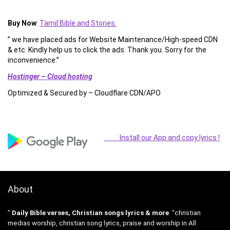
Buy Now
:
Tamil Bible and Stories
” we have placed ads for Website Maintenance/High-speed CDN
& etc. Kindly help us to click the ads. Thank you. Sorry for the
inconvenience.”
Hostinger – Cloud hosting
Optimized & Secured by – Cloudflare CDN/APO
Install our App and copy lyrics !
About
”
Daily Bible verses, Christian songs lyrics & more
“christian
medias worship, christian song lyrics, praise and worship in All