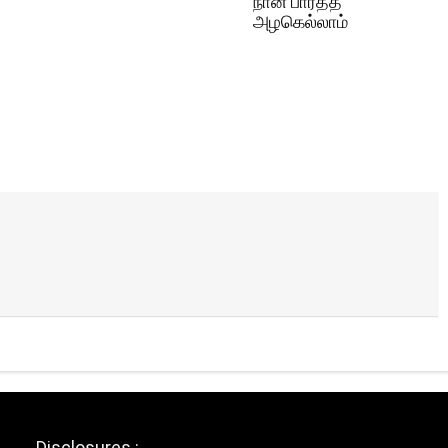
நான் பார்த்த
அழகெல்லாம்
Disclosures :