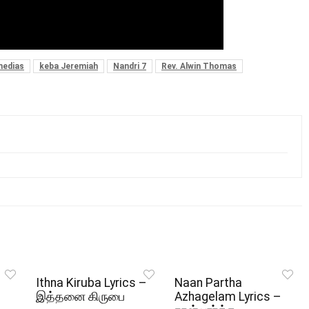
medias
keba Jeremiah
Nandri 7
Rev. Alwin Thomas
Ithna Kiruba Lyrics –
Naan Partha
இத்தனை கிருபை
Azhagelam Lyrics –