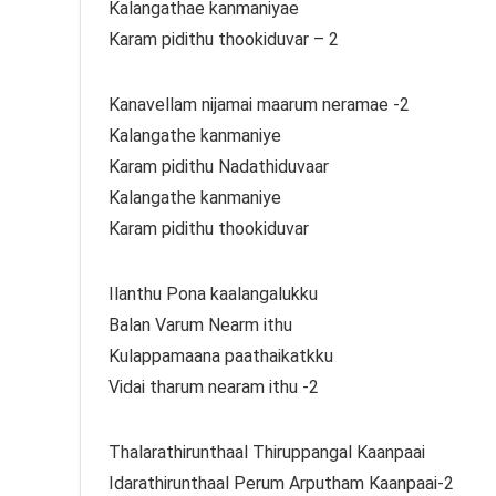
Kalangathae kanmaniyae
Karam pidithu thookiduvar – 2
Kanavellam nijamai maarum neramae -2
Kalangathe kanmaniye
Karam pidithu Nadathiduvaar
Kalangathe kanmaniye
Karam pidithu thookiduvar
Ilanthu Pona kaalangalukku
Balan Varum Nearm ithu
Kulappamaana paathaikatkku
Vidai tharum nearam ithu -2
Thalarathirunthaal Thiruppangal Kaanpaai
Idarathirunthaal Perum Arputham Kaanpaai-2