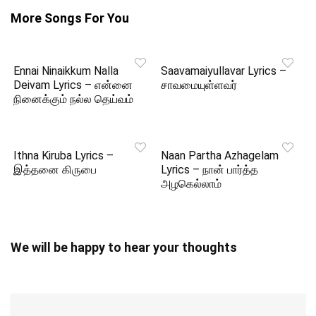
More Songs For You
Ennai Ninaikkum Nalla
Saavamaiyullavar Lyrics –
Deivam Lyrics – என்னை
சாவமையுள்ளவர்
நினைக்கும் நல்ல தெய்வம்
Ithna Kiruba Lyrics –
Naan Partha Azhagelam
இத்தனை கிருபை
Lyrics – நான் பார்த்த
அழகெல்லாம்
We will be happy to hear your thoughts