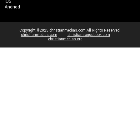
IOS
Andriod
Copyright ©2025 christianmedias.com All Rights Reserved.
christianmedias.com
christiansongsbook.com
christianmedias.org