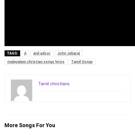
TAGS:
A
anil adoor
John Jebaraj
malayalam christian songs lyrics
Tamil Songs
Tamil christians
More Songs For You