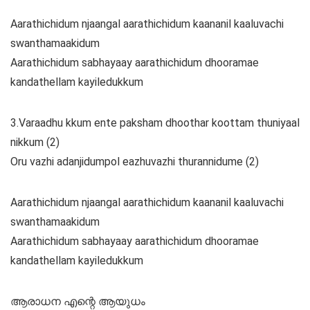
Aarathichidum njaangal aarathichidum kaananil kaaluvachi
swanthamaakidum
Aarathichidum sabhayaay aarathichidum dhooramae
kandathellam kayiledukkum
3.Varaadhu kkum ente paksham dhoothar koottam thuniyaal
nikkum (2)
Oru vazhi adanjidumpol eazhuvazhi thurannidume (2)
Aarathichidum njaangal aarathichidum kaananil kaaluvachi
swanthamaakidum
Aarathichidum sabhayaay aarathichidum dhooramae
kandathellam kayiledukkum
ആരാധന എന്റെ ആയുധം