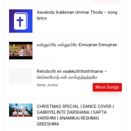
Aavalodu Irukkirean Ummai Thoda – song
lyrics
என்னுயிரே என்னுயிரே-Ennuyirae Ennuyirae
Rehoboth en vaakkuththaththame –
ரெகொபோத் என் வாக்குத்தத்தமே
Benny Joshua
More Songs
CHRISTMAS SPECIAL | DANCE COVER |
GABRIYELINTE DARSHANA | SAPTA
VARSHINI | ANAMIKA| RESHMA|
GREESHMA