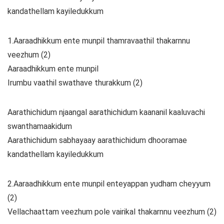
kandathellam kayiledukkum
1.Aaraadhikkum ente munpil thamravaathil thakarnnu
veezhum (2)
Aaraadhikkum ente munpil
Irumbu vaathil swathave thurakkum (2)
Aarathichidum njaangal aarathichidum kaananil kaaluvachi
swanthamaakidum
Aarathichidum sabhayaay aarathichidum dhooramae
kandathellam kayiledukkum
2.Aaraadhikkum ente munpil enteyappan yudham cheyyum
(2)
Vellachaattam veezhum pole vairikal thakarnnu veezhum (2)