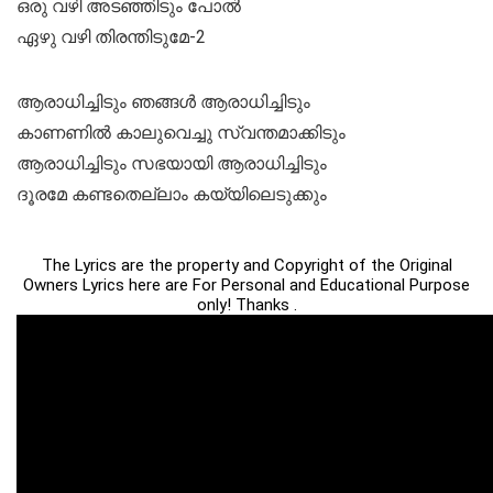
ഒരു വഴി അടഞ്ഞിടും പോൽ
ഏഴു വഴി തിരന്തിടുമേ-2
ആരാധിച്ചിടും ഞങ്ങൾ ആരാധിച്ചിടും
കാണണിൽ കാലുവെച്ചു സ്വന്തമാക്കിടും
ആരാധിച്ചിടും സഭയായി ആരാധിച്ചിടും
ദൂരമേ കണ്ടതെല്ലാം കയ്യിലെടുക്കും
The Lyrics are the property and Copyright of the Original
Owners Lyrics here are For Personal and Educational Purpose
only! Thanks .