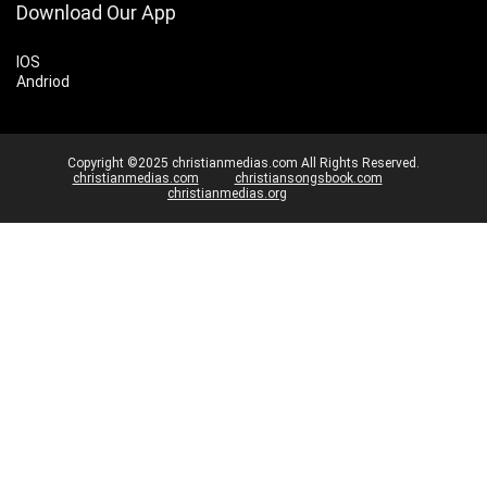
Download Our App
IOS
Andriod
Copyright ©2025 christianmedias.com All Rights Reserved.
christianmedias.com
christiansongsbook.com
christianmedias.org