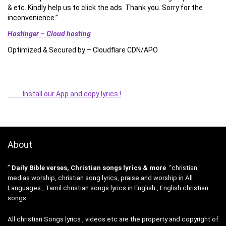
& etc. Kindly help us to click the ads. Thank you. Sorry for the
inconvenience.”
Hostinger – Cloud hosting
Optimized & Secured by – Cloudflare CDN/APO
Install our App and copy lyrics !
About
”
Daily Bible verses, Christian songs lyrics & more
“christian
medias worship, christian song lyrics, praise and worship in All
Languages , Tamil christian songs lyrics in English , English christian
songs .
All christian Songs lyrics , videos etc are the property and copyright of