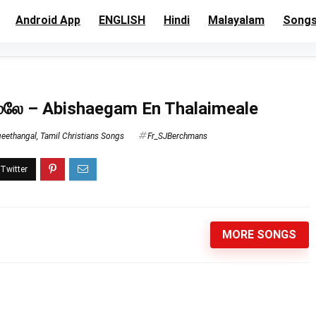
Android App
ENGLISH
Hindi
Malayalam
Song
லே – Abishaegam En Thalaimeale
geethangal
,
Tamil Christians Songs
Fr_SJBerchmans
MORE SONGS