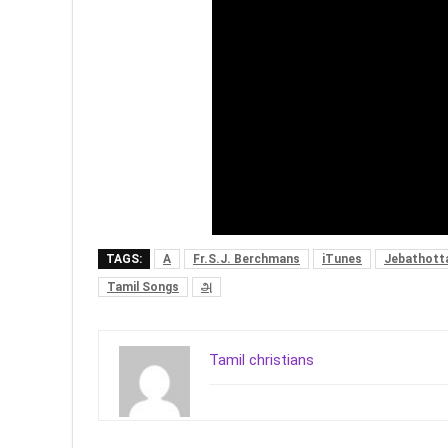
TAGS:
A
Fr.S.J. Berchmans
iTunes
Jebathott
Tamil Songs
அ
Tamil christians