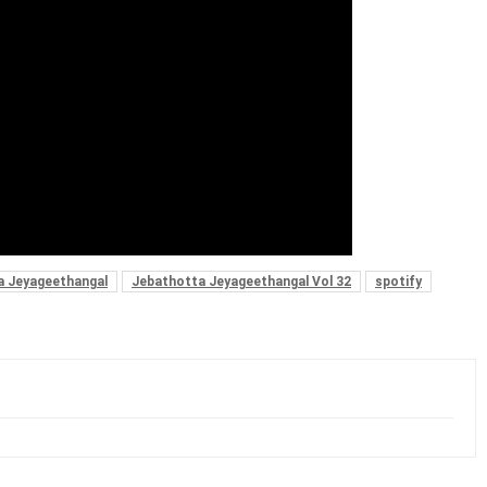
a Jeyageethangal
Jebathotta Jeyageethangal Vol 32
spotify