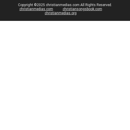
Copyright ©2025 christianmedias.com All Rights Reserved.
christianmedias.com
christiansongsbook.com
christianmedias.org