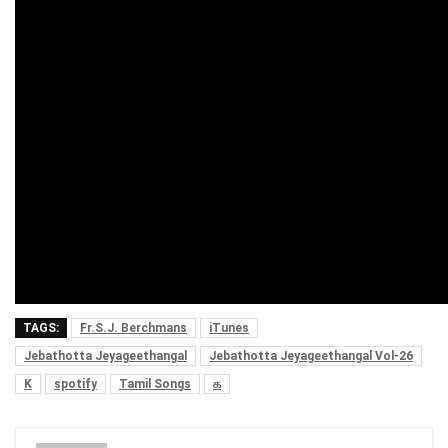
TAGS:
Fr.S.J. Berchmans
iTunes
Jebathotta Jeyageethangal
Jebathotta Jeyageethangal Vol-26
K
spotify
Tamil Songs
க