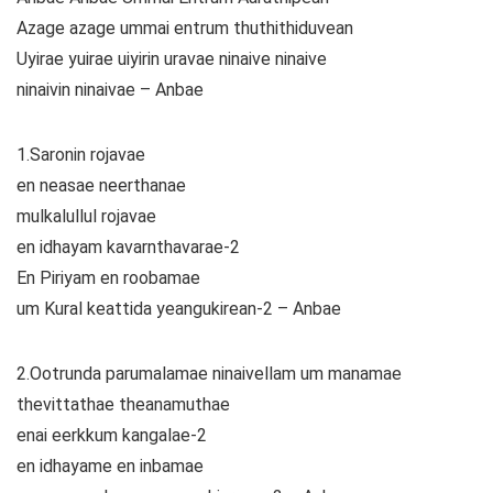
Azage azage ummai entrum thuthithiduvean
Uyirae yuirae uiyirin uravae ninaive ninaive
ninaivin ninaivae – Anbae
1.Saronin rojavae
en neasae neerthanae
mulkalullul rojavae
en idhayam kavarnthavarae-2
En Piriyam en roobamae
um Kural keattida yeangukirean-2 – Anbae
2.Ootrunda parumalamae ninaivellam um manamae
thevittathae theanamuthae
enai eerkkum kangalae-2
en idhayame en inbamae