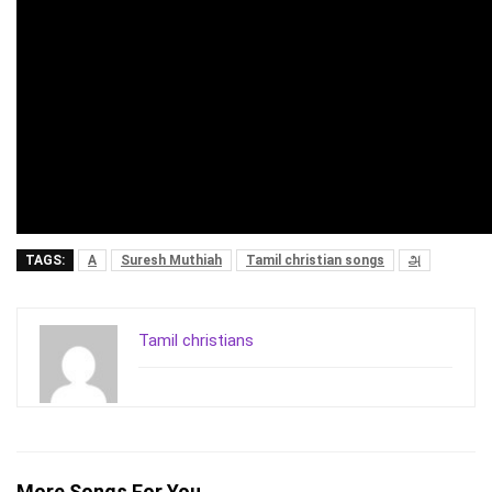
TAGS:
A
Suresh Muthiah
Tamil christian songs
அ
Tamil christians
More Songs For You