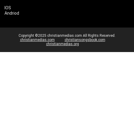
IOS
Andriod
Copyright ©2025 christianmedias.com All Rights Reserved.
christianmedias.com
christiansongsbook.com
christianmedias.org