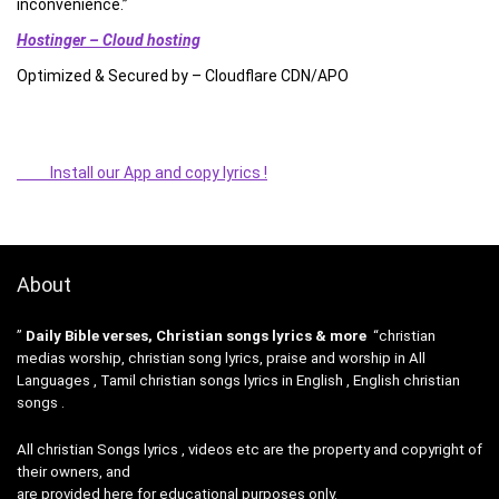
inconvenience.”
Hostinger – Cloud hosting
Optimized & Secured by – Cloudflare CDN/APO
Install our App and copy lyrics !
About
”
Daily Bible verses, Christian songs lyrics & more
“christian
medias worship, christian song lyrics, praise and worship in All
Languages , Tamil christian songs lyrics in English , English christian
songs .
All christian Songs lyrics , videos etc are the property and copyright of
their owners, and
are provided here for educational purposes only.