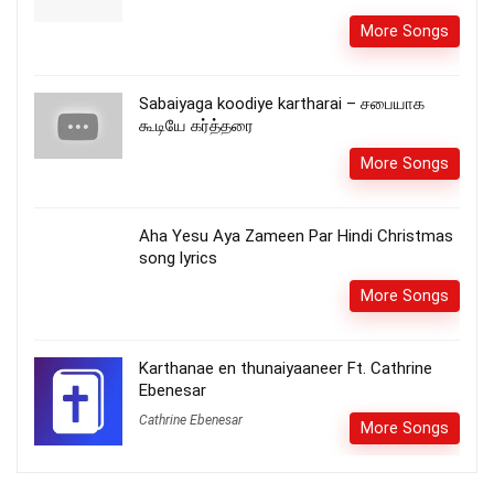
More Songs
Sabaiyaga koodiye kartharai – சபையாக
கூடியே கர்த்தரை
More Songs
Aha Yesu Aya Zameen Par Hindi Christmas
song lyrics
More Songs
Karthanae en thunaiyaaneer Ft. Cathrine
Ebenesar
Cathrine Ebenesar
More Songs