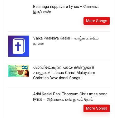
Belanaga iruppavare Lyrics – பெலனாக
இருப்பவரே
More Songs
Valka Paakkiya Kaalai – வாழ்க பாக்கிய
காலை
ശാന്തിയേകുന്ന പഴയ ക്രിസ്ത്യന്‍
പാട്ടുകള്‍ I Jesus Christ Malayalam
Christian Devotional Songs I
Adhi Kaalai Pani Thoovum Christmas song
lyrics – அதிகாலை பனி தூவும் நேரம்
More Songs