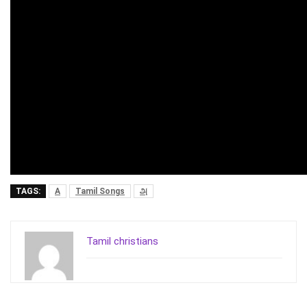
TAGS:
A
Tamil Songs
அ
Tamil christians