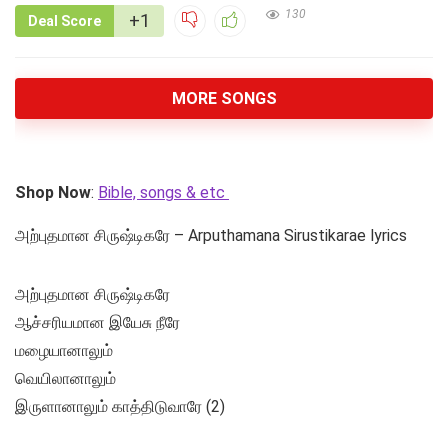
130
+1
Deal Score
MORE SONGS
Shop Now
:
Bible, songs & etc
அற்புதமான சிருஷ்டிகரே – Arputhamana Sirustikarae lyrics
அற்புதமான சிருஷ்டிகரே
ஆச்சரியமான இயேசு நீரே
மழையானாலும்
வெயிலானாலும்
இருளானாலும் காத்திடுவாரே (2)