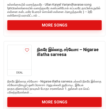
உள்ளங்கையில் வரைந்தவரே - Ullan Kaiyyil Variandhavarae song
lyricsஉள்ளங்கையில் வரைந்தவரே கண்மனிபோல் கப்பவரே தாயின்கருவில்
என்னை கன்டவரே பேரைச் சொல்லி என்னை அழைத்தவரே } – 2நீர்
என்னோடு வராவிட்டால் ...
MORE SONGS
நிகரே இல்லாத சர்வேசா – Nigarae
illatha sarvesa
DEAL
நிகரே இல்லாத சர்வேசா - Nigarae illatha sarvesa பல்லவி நிகரே இல்லாத
சர்வேசாதிகழும் ஒளி பிரகாசா அனுபல்லவி துதிபாடிட இயேசு
நாதாபதினாயிரம் நாவுகள் போதா சரணங்கள் 1. துங்கன் ஏசு மெய்
பரிசுத்தரேஎங்கள் ...
MORE SONGS