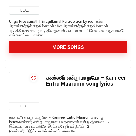
DEAL
Unga Pressanathil Siragillamal Parakieraen Lyrics - உங்க
பிரசன்னத்தில் சிறகில்லாமல் உங்க பிரசன்னத்தில் சிறகில்லாமல்
பறக்கிறேன்உங்க சமுகத்தில்குறைவில்லாமல் வாழ்கிறேன் என் தஞ்சமானீரே
என் கோட்டையானீரே ...
MORE SONGS
கண்ணீர் என்று மாறுமோ – Kanneer
Entru Maarumo song lyrics
DEAL
கண்ணீர் என்று மாறுமோ - Kanneer Entru Maarumo song
lyricsகண்ணீர் என்று மாறுமோ வேதனைகள் என்று தீருமோா - 2
இக்கட்டான நாட்களிலே இரட்சகரே நீர் வந்திடும் - 2 -
(கண்ணீர்...)இவ்வுலகில் எல்லாம் மாயையே ...