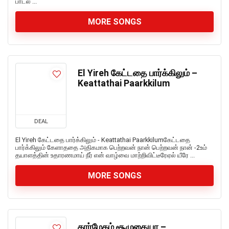
பாடல் ...
MORE SONGS
El Yireh கேட்டதை பார்க்கிலும் –
Keattathai Paarkkilum
DEAL
El Yireh கேட்டதை பார்க்கிலும் - Keattathai Paarkkilumகேட்டதை
பார்க்கிலும் கேளாததை அதிகமாக பெற்றவன் நான் பெற்றவன் நான் -2உம்
தயாளத்தின் உதாரணமாய் நீர் என் வாழ்வை மாற்றிவிட்டீரேஏல் யீரே ...
MORE SONGS
கார்மேகம் சூழுதையா –