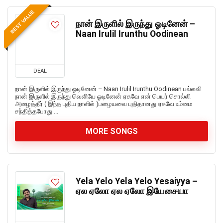
BEST VALUE
நான் இருளில் இருந்து ஓடினேன் –
Naan Irulil Irunthu Oodinean
DEAL
நான் இருளில் இருந்து ஓடினேன் – Naan Irulil Irunthu Oodinean பல்லவி
நான் இருளில் இருந்து வெளியே ஓடினேன் ஏசுவே என் பெயர் சொல்லி
அழைத்தீர் ( இந்த புதிய நாளில் )பழையவை புதிதானது ஏசுவே உம்மை
சந்தித்தபோது ...
MORE SONGS
Yela Yelo Yela Yelo Yesaiyya –
ஏல ஏலோ ஏல ஏலோ இயேசையா