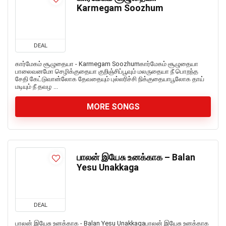
Karmegam Soozhum
DEAL
கார்மேகம் சூழுதையா - Karmegam Soozhumகார்மேகம் சூழுதையா
பாலைவனமோ செழிக்குதையா குறிஞ்சிப்பூவும் மலருதையா நீ பொறந்த
சேதி கேட்டுவான்லோக தேவதையும் புல்லரிச்சி நிக்குதையாபூலோக தாய்
மடியும் நீ தவழ ...
MORE SONGS
பாலன் இயேசு உனக்காக – Balan
Yesu Unakkaga
DEAL
பாலன் இயேசு உனக்காக - Balan Yesu Unakkagaபாலன் இயேசு உனக்காக