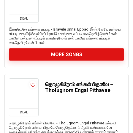
DEAL
இஸ்ரவேலே உன்னை எப்படி - Isravele Unnai Eppadi இஸ்ரவேலே உன்னை
எப்படி கைவிடுவேன்?எப்பிராயீமே உன்னை எப்படி கைநெகிழ்வேன்? என்
மகனே உன்னை எப்படிக் கைவிடுவேன் என் மகளே உன்னை எப்படிக்
கைநெகிழ்வேன் 1. என் ...
MORE SONGS
தொழுகிறோம் எங்கள் பிதாவே –
Tholugirom Engal Pithavae
DEAL
தொழுகிறோம் எங்கள் பிதாவே - Tholugirom Engal Pithavae பல்லவி
தொழுகிறோம் எங்கள் பிதாவேபொழுதெல்லாம் ஆவி உண்மையுடனே
அனுபல்லவி பரிசுத்த அலங்காரத்துடனேதரிசிப்பதினால் சரணம் சரணம்