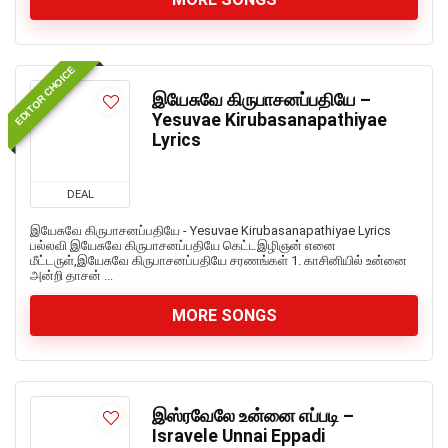
EDITOR CHOICE
இயேசுவே கிருபாசனப்பதியே –
Yesuvae Kirubasanapathiyae
Lyrics
DEAL
இயேசுவே கிருபாசனப்பதியே - Yesuvae Kirubasanapathiyae Lyrics
பல்லவி இயேசுவே கிருபாசனப்பதியே கெட்டஇழிஞன் எனை
மீட்டருள்,இயேசுவே கிருபாசனப்பதியே சரணங்கள் 1. காசினியில் உன்னை
அன்றி தாசன் ...
MORE SONGS
இஸ்ரவேலே உன்னை எப்படி –
Isravele Unnai Eppadi