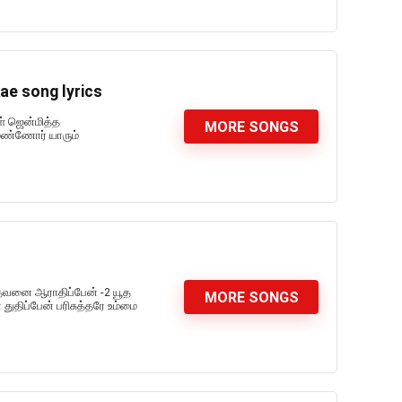
ae song lyrics
ள் ஜென்மித்த
MORE SONGS
மண்ணோர் யாரும்
் தேவனை ஆராதிப்பேன் -2 யூத
MORE SONGS
ுதிப்பேன் பரிசுத்தரே உம்மை