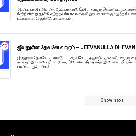
ஆவியானவரே அன்பின் ஆவியானவரேஇப்போ வாரும் இறங்கி வாரும்எங்கள்
சேற்றினின்று தூக்கி எடுத்தவரேபாவம் கழுவி தூய்மையாக்கும் இந்த வேளை
பக்தனைத் தேற்றினீரேஎன்னையும் ...
ஜீவனுள்ள தேவனே வாரும் – JEEVANULLA DHEVAN
ஜீவனுள்ள தேவனே வாரும்ஜீவ பாதையிலே நடத்தும்ஜீவ தண்ணீர் ஊரும் ஊ
நடத்தும் இயேசுவே நீர் பெரியவர் இயேசுவே நீர் பரிசுத்தர்இயேசுவே நீர் நல்லவ
பாவிகள் துரோகிகள் ...
Show next