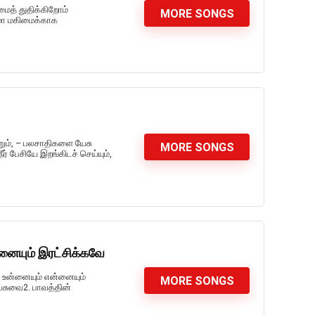
மைத் துதிக்கிறோம்
MORE SONGS
 மா மகிமைக்காக
ம், – பலசாதிகளை யேசு
MORE SONGS
ீர் பேசியே இறங்கிடச் செய்யும்,
ையும் இரட்சிக்கவே
 உன்னையும் என்னையும்
MORE SONGS
ேசுவை2. பாவத்தின்