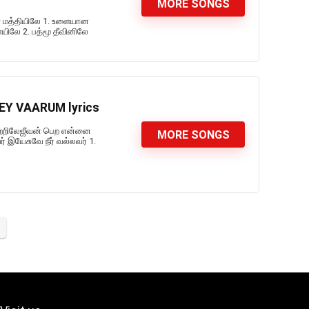
MORE SONGS
 மத்தியிலே 1. உளையான
யிலே 2. பத்மூ தீவினிலே
EY VAARUM lyrics
ற்றிலேஜீவன் பெற என்னை
MORE SONGS
ர் இயேசுவே நீர் வல்லவர் 1.