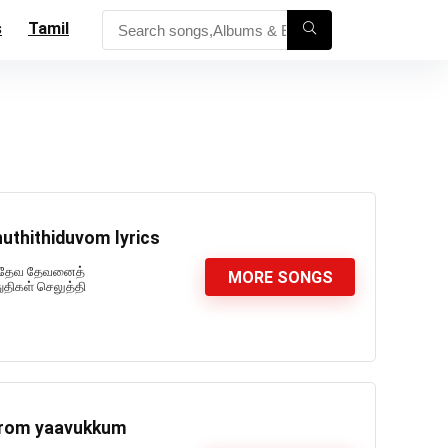
s
Tamil
uthithiduvom lyrics
cs தேவ தேவனைத்
MORE SONGS
திகள் செலுத்தி
kkirom yaavukkum