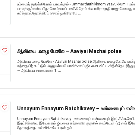
உம்மைத் துதிக்கிறோம் யாவுக்கும் - Ummai thuthikkirom yaavukkum 1.உம்
யாவுக்கும்வல்ல பிதாவேஉம்மைப் பணிகிறோம் ஸ்வாமிராஜாதி ராஜாவேஉமது
கர்த்தாஸ்தோத்திரம் சொல்லுகிறோமே ...
ஆவியை மழை போலே – Aaviyai Mazhai polae
ஆவியை மழை போலே - Aaviyai Mazhai polae ஆவியை மழைபோலே ஊற்று
மந்தையிற் கூட்டும். அனுபல்லவி பாவிக்காய் ஜீவனை விட்ட கிறிஸ்தே,பரிந்து ந
— ஆவியை சரணங்கள் 1. ...
Unnayum Ennayum Ratchikavey – உன்னையும் என்ன
Unnayum Ennayum Ratchikavey - உன்னையும் என்னையும் இரட்சிக்கவே1.
இரட்சிக்கவே இயேசு தம் ஜீவனை ஈந்தனரே குருசில் கண்டேன் (2) என் இய
தோஷத்தை மன்னிக்கவே பரன் தம் ...