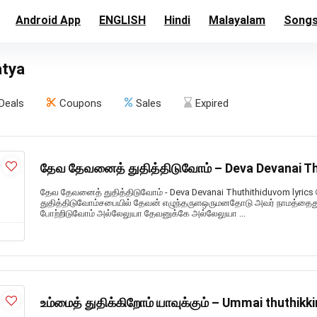
Android App
ENGLISH
Hindi
Malayalam
Song
atya
Deals
Coupons
Sales
Expired
தேவ தேவனைத் துதித்திடுவோம் – Deva Devanai Th
தேவ தேவனைத் துதித்திடுவோம் - Deva Devanai Thuthithiduvom lyri
துதித்திடுவோம்சபையில் தேவன் எழுந்தருளஒருமனதோடு அவர் நாமத்தைது
போற்றிடுவோம் அல்லேலுயா தேவனுக்கே அல்லேலுயா ...
உம்மைத் துதிக்கிறோம் யாவுக்கும் – Ummai thuthi