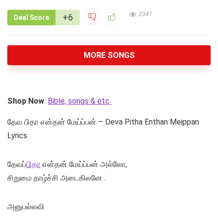
2341
+6
Deal Score
MORE SONGS
Shop Now
:
Bible, songs & etc
தேவ பிதா என்தன் மேய்ப்பன் – Deva Pitha Enthan Meippan
Lyrics
தேவப்
பிதா
என்தன் மேய்ப்பன் அல்லோ,
சிறுமை தாழ்ச்சி அடைகிலனே .
அனுபல்லவி