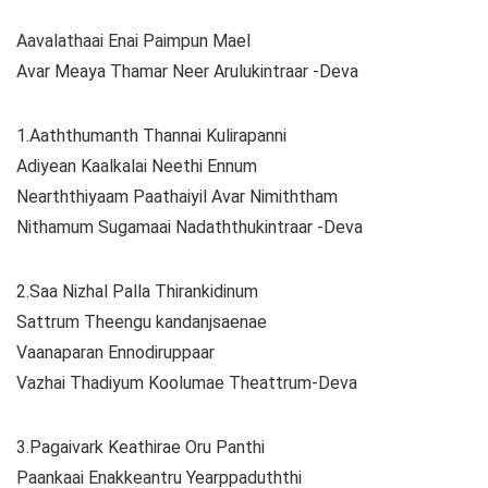
Aavalathaai Enai Paimpun Mael
Avar Meaya Thamar Neer Arulukintraar -Deva
1.Aaththumanth Thannai Kulirapanni
Adiyean Kaalkalai Neethi Ennum
Nearththiyaam Paathaiyil Avar Nimiththam
Nithamum Sugamaai Nadaththukintraar -Deva
2.Saa Nizhal Palla Thirankidinum
Sattrum Theengu kandanjsaenae
Vaanaparan Ennodiruppaar
Vazhai Thadiyum Koolumae Theattrum-Deva
3.Pagaivark Keathirae Oru Panthi
Paankaai Enakkeantru Yearppaduththi