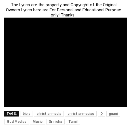
The Lyrics are the property and Copyright of the Original
Owners Lyrics here are For Personal and Educational Purpose
only! Thanks .
TAGS:
bible
christianmedia
christianmedias
D
gnani
God Medias
Music
Srinisha
Tamil