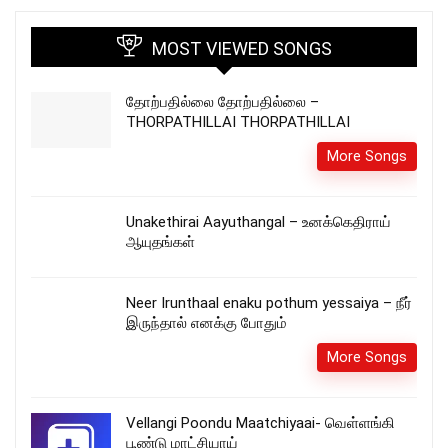
MOST VIEWED SONGS
தோற்பதில்லை தோற்பதில்லை –
THORPATHILLAI THORPATHILLAI
More Songs
Unakethirai Aayuthangal – உனக்கெதிராய்
ஆயுதங்கள்
Neer Irunthaal enaku pothum yessaiya – நீர்
இருந்தால் எனக்கு போதும்
More Songs
Vellangi Poondu Maatchiyaai- வெள்ளங்கி
பூண்டு மாட்சியாய்