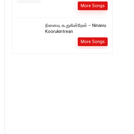
More Songs
நினைவு கூறுகின்றேன் – Ninaivu
Koorukintrean
More Songs