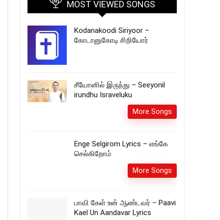
MOST VIEWED SONGS
Kodanakoodi Siriyoor –
கோடானுகோடி சிறியோர்
சீயோனில் இருந்து – Seeyonil
irundhu Israveluku
More Songs
Enge Selgirom Lyrics – எங்கே
செல்கிறோம்
More Songs
பாவி கேள் உன் ஆண்டவர் – Paavi
Kael Un Aandavar Lyrics