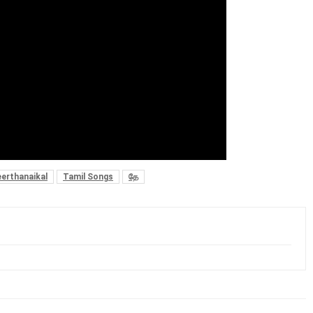
eerthanaikal
Tamil Songs
தே