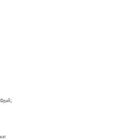
தேன்;
ேவா