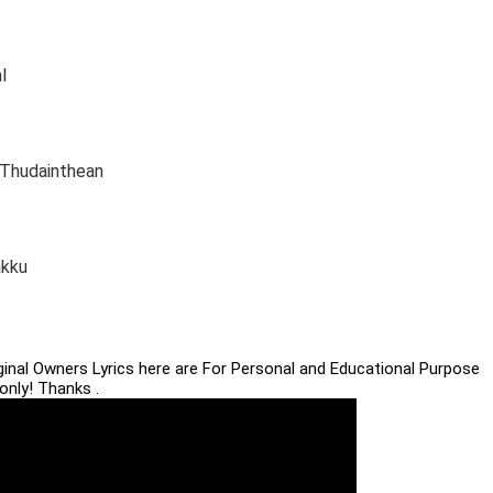
l
 Thudainthean
akku
iginal Owners Lyrics here are For Personal and Educational Purpose
only! Thanks .