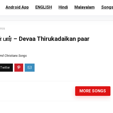
Android App
ENGLISH
Hindi
Malayalam
Song
rics
 பார் – Devaa Thirukadaikan paar
mil Christians Songs
MORE SONGS