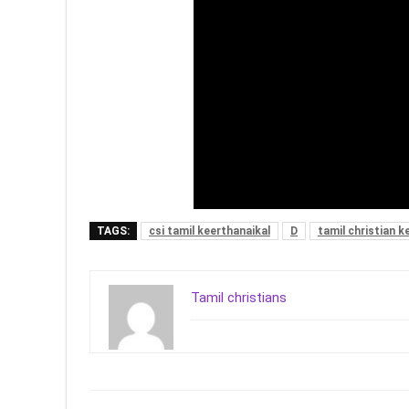
TAGS:
csi tamil keerthanaikal
D
tamil christian k
Tamil christians