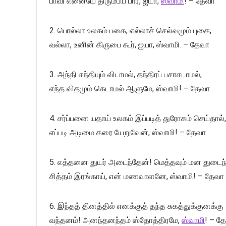
பாவி எனையே திரும்பிப் பார், ஐயா,
ஸ்வாமி
! – தேவா
2. பொல்லா உலகம் பகை, எல்லாச் செல்வமும் புகை;
வல்லா, உனின் கிருபை கூர், ஐயா, ஸ்வாமி. – தேவா
3. அந்தி சந்தியும் விடாமல், தந்திரப் பசாசடாமல்,
எந்த விதமும் கெடாமல் ஆளுமே, ஸ்வாமி! – தேவா
4. சர்ப்பனை யதாய் உலகம் இப்படித் துரோகம் செய்தால்,
எப்படி அடிமை கரை யேறுவேன், ஸ்வாமி! – தேவா
5. எத்தனை துயர் அடைந்தேன்! மெத்தவும் மன துடைந்
சித்தம் இரங்காய், என் மணவாளனே, ஸ்வாமி! – தேவா
6. இந்தத் தினத்தில் எனக்குத் தந்த சுகத்துக்குனக்கு
வந்தனம்! அனந்தனந்தம் ஸ்தோத்திரமே,
ஸ்வாமி
! – த