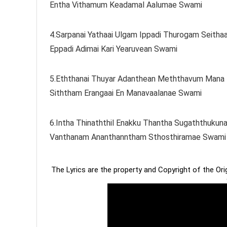
Entha Vithamum Keadamal Aalumae Swami
4.Sarpanai Yathaai Ulgam Ippadi Thurogam Seithaa
Eppadi Adimai Kari Yearuvean Swami
5.Eththanai Thuyar Adanthean Meththavum Mana
Siththam Erangaai En Manavaalanae Swami
6.Intha Thinaththil Enakku Thantha Sugaththukun
Vanthanam Ananthanntham Sthosthiramae Swami
The Lyrics are the property and Copyright of the Or