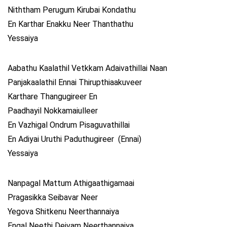
Niththam Perugum Kirubai Kondathu
En Karthar Enakku Neer Thanthathu
Yessaiya
Aabathu Kaalathil Vetkkam Adaivathillai Naan
Panjakaalathil Ennai Thirupthiaakuveer
Karthare Thangugireer En
Paadhayil Nokkamaiulleer
En Vazhigal Ondrum Pisaguvathillai
En Adiyai Uruthi Paduthugireer (Ennai)
Yessaiya
Nanpagal Mattum Athigaathigamaai
Pragasikka Seibavar Neer
Yegova Shitkenu Neerthannaiya
Engal Neethi Deivam Neerthannaiya