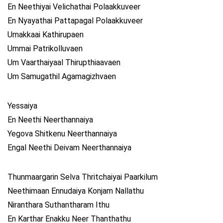
En Neethiyai Velichathai Polaakkuveer
En Nyayathai Pattapagal Polaakkuveer
Umakkaai Kathirupaen
Ummai Patrikolluvaen
Um Vaarthaiyaal Thirupthiaavaen
Um Samugathil Agamagizhvaen
Yessaiya
En Neethi Neerthannaiya
Yegova Shitkenu Neerthannaiya
Engal Neethi Deivam Neerthannaiya
Thunmaargarin Selva Thritchaiyai Paarkilum
Neethimaan Ennudaiya Konjam Nallathu
Niranthara Suthantharam Ithu
En Karthar Enakku Neer Thanthathu