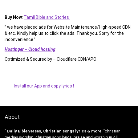
Buy Now
:
Tamil Bible and Stories
” we have placed ads for Website Maintenance/High-speed CDN
& etc. Kindly help us to click the ads. Thank you. Sorry for the
inconvenience.”
Hostinger – Cloud hosting
Optimized & Secured by – Cloudflare CDN/APO
Install our App and copy lyrics !
About
”
Daily Bible verses, Christian songs lyrics & more
“christian
medias worship, christian song lyrics, praise and worship in All