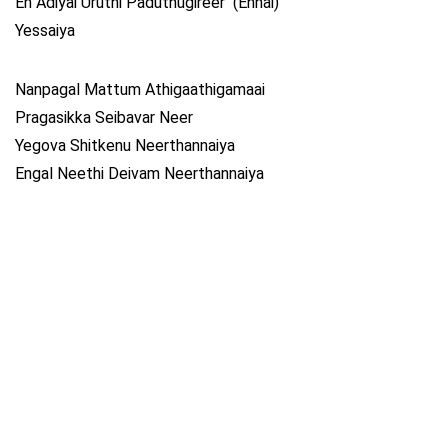
En Adiyai Uruthi Paduthugireer (Ennai)
Yessaiya
Nanpagal Mattum Athigaathigamaai
Pragasikka Seibavar Neer
Yegova Shitkenu Neerthannaiya
Engal Neethi Deivam Neerthannaiya