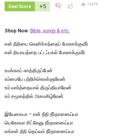
12076
+5
Deal Score
Shop Now
:
Bible, songs & etc
என் நீதியை வெளிச்சத்தைப் போலாக்குவீர்
என் நியாயத்தை பட்டப்பகல் போலாக்குவீர்
உமக்காய் காத்திருப்பேன்
உம்மையே பற்றிக்கொள்ளுவேன்
உம் வார்த்தையால் திருப்தியாவேன்
உம் சமூகத்தில் அகமகிழ்வேன்
இயேசையா – என் நீதி நீர்தானைய்யா
யெகோவா சிட்கேனு நீர்தானைய்யா
எங்கள் நீதி தெய்வம் நீர்தானைய்யா