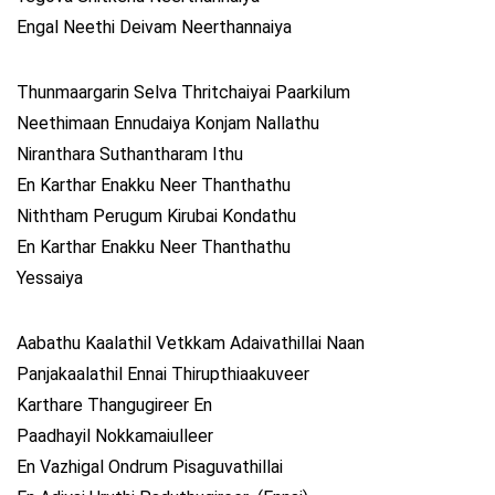
Engal Neethi Deivam Neerthannaiya
Thunmaargarin Selva Thritchaiyai Paarkilum
Neethimaan Ennudaiya Konjam Nallathu
Niranthara Suthantharam Ithu
En Karthar Enakku Neer Thanthathu
Niththam Perugum Kirubai Kondathu
En Karthar Enakku Neer Thanthathu
Yessaiya
Aabathu Kaalathil Vetkkam Adaivathillai Naan
Panjakaalathil Ennai Thirupthiaakuveer
Karthare Thangugireer En
Paadhayil Nokkamaiulleer
En Vazhigal Ondrum Pisaguvathillai