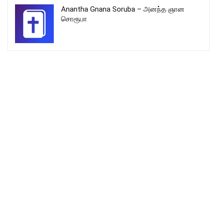
Anantha Gnana Soruba – அனந்த ஞான
சொரூபா