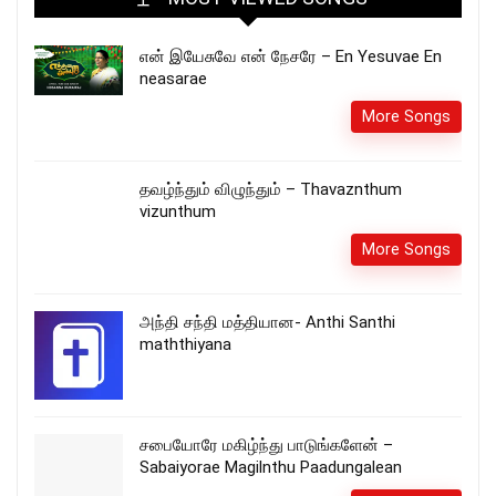
என் இயேசுவே என் நேசரே – En Yesuvae En
neasarae
More Songs
தவழ்ந்தும் விழுந்தும் – Thavaznthum
vizunthum
More Songs
அந்தி சந்தி மத்தியான- Anthi Santhi
maththiyana
சபையோரே மகிழ்ந்து பாடுங்களேன் –
Sabaiyorae Magilnthu Paadungalean