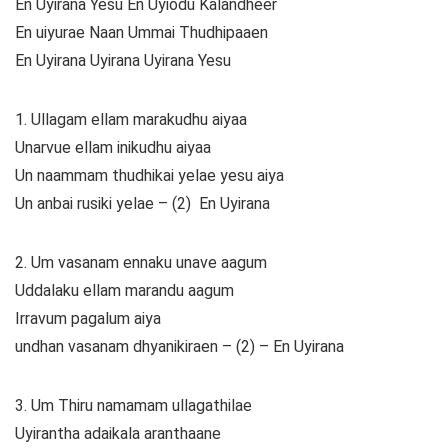
En Uyirana Yesu En Uyiodu Kalandheer
En uiyurae Naan Ummai Thudhipaaen
En Uyirana Uyirana Uyirana Yesu
1. Ullagam ellam marakudhu aiyaa
Unarvue ellam inikudhu aiyaa
Un naammam thudhikai yelae yesu aiya
Un anbai rusiki yelae – (2) En Uyirana
2. Um vasanam ennaku unave aagum
Uddalaku ellam marandu aagum
Irravum pagalum aiya
undhan vasanam dhyanikiraen – (2) – En Uyirana
3. Um Thiru namamam ullagathilae
Uyirantha adaikala aranthaane