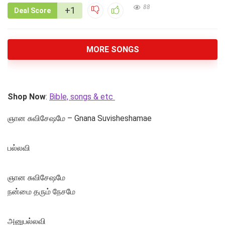
88
+1
Deal Score
MORE SONGS
Shop Now
:
Bible, songs & etc
ஞான சுவிசேஷமே – Gnana Suvisheshamae
பல்லவி
ஞான சுவிசேஷமே
நன்மை தரும் நேசமே
அனுபல்லவி