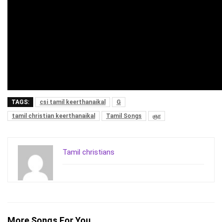
TAGS:
csi tamil keerthanaikal
G
tamil christian keerthanaikal
Tamil Songs
ஞா
Tamil christians
More Songs For You