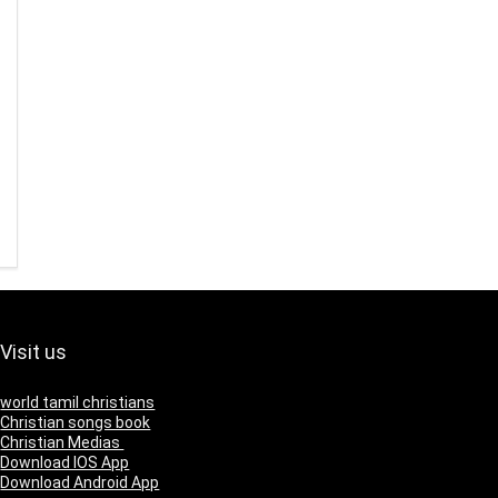
Visit us
world tamil christians
Christian songs book
Christian Medias
Download IOS App
Download Android App