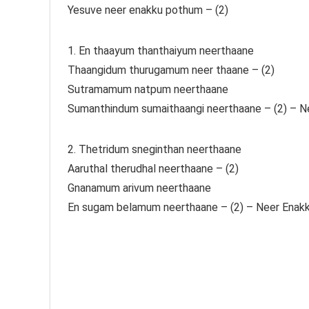
Yesuve neer enakku pothum – (2)
1. En thaayum thanthaiyum neerthaane
Thaangidum thurugamum neer thaane – (2)
Sutramamum natpum neerthaane
Sumanthindum sumaithaangi neerthaane – (2) – N
2. Thetridum sneginthan neerthaane
Aaruthal therudhal neerthaane – (2)
Gnanamum arivum neerthaane
En sugam belamum neerthaane – (2) – Neer Enak