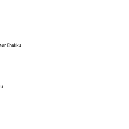
eer Enakku
ku