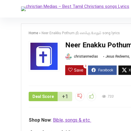
Home
»
Neer Enakku Pothum நீர் எனக்கு போதும் song lyrics
Neer Enakku Pothum ந
christianmedias
Jesus Redeems
,
0
Save
+1
Deal Score
733
Shop Now
:
Bible, songs & etc