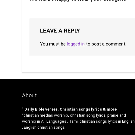
LEAVE A REPLY
You must be
logged in
to post a comment.
About
”
Daily Bible verses, Christian songs lyrics & more
“christian medias worship, christian song lyrics, praise and
worship in All Languages , Tamil christian songs lyrics in English
, English christian songs .