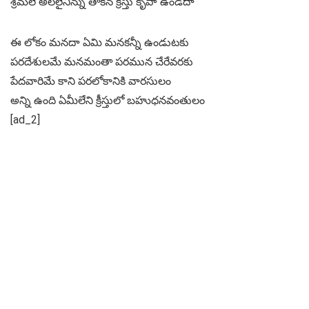
శ్రమలే అలలైనిన్ను తాకిన క్రీస్తు కృపా ఉండదా
ఈ లోకం మనదా ఏమి మనకన్నీ ఉండుటకు
పరదేశులమే మనమంతా పరమున చేరేవరకు
పేదవారిమే కాని పరలోకానికి వారసులం
అన్ని ఉంది ఏమీలేని క్రీస్తులో బహుధనవంతులం
[ad_2]