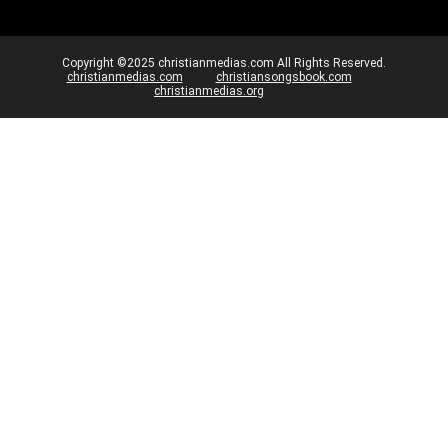
Copyright ©2025 christianmedias.com All Rights Reserved.
christianmedias.com
christiansongsbook.com
christianmedias.org