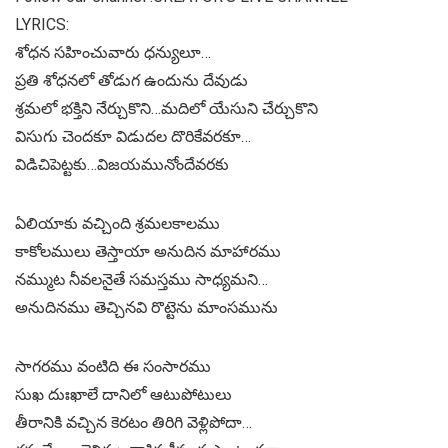
LYRICS:
శోధన సహించువారు ధన్యులూ…
ప్రతి శోధనలో తోడుగ ఉందును దేవుడు
శ్రమలో భక్తిని నేర్చుకొని…మదిలో యేసుని చేర్చుకొని
విసుగు చెందకూ విడుదల దొరికేవరకూ…
విడిచిపెట్టకు…విజయమునోందేవరకు
ఏలియాకు వచ్చింది శ్రమలకాలము
కాకోలములు తెస్తాయా అనుదిన మాహారము
నమ్ముట నీవలనైతే సమస్తము సాధ్యమని…
అనుదినము తెచ్చినవి రొట్టెను మాంసమును
సాగరము వంటిది ఈ సంసారము
సుఖ దుఃఖాలే దానిలో ఆటుపోటులు
తీరానికి వచ్చిన కెరటం తిరిగి వెళ్లిపోదా…