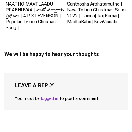
NAATHO MAATLAADU
Santhosha Arbhatamutho |
PRABHUVAA | నాతో మాట్లాడు
New Telugu Christmas Song
ప్రభువా | A R STEVENSON |
2022 | Chinna| Raj Kumar|
Popular Telugu Christian
MadhuBabu| KeviVisuals
Song |
We will be happy to hear your thoughts
LEAVE A REPLY
You must be
logged in
to post a comment.