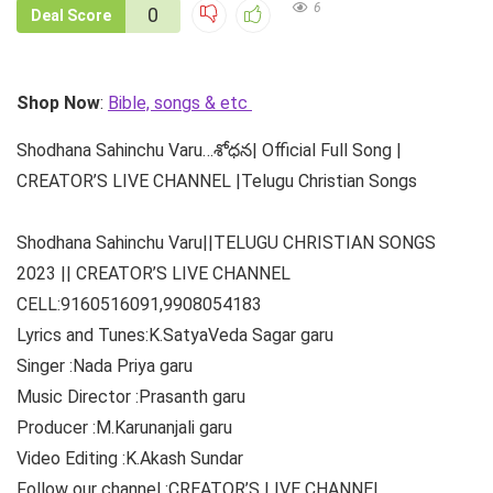
6
0
Deal Score
Shop Now
:
Bible, songs & etc
Shodhana Sahinchu Varu…శోధన| Official Full Song |
CREATOR’S LIVE CHANNEL |Telugu Christian Songs
Shodhana Sahinchu Varu||TELUGU CHRISTIAN SONGS
2023 || CREATOR’S LIVE CHANNEL
CELL:9160516091,9908054183
Lyrics and Tunes:K.SatyaVeda Sagar garu
Singer :Nada Priya garu
Music Director :Prasanth garu
Producer :M.Karunanjali garu
Video Editing :K.Akash Sundar
Follow our channel :CREATOR’S LIVE CHANNEL