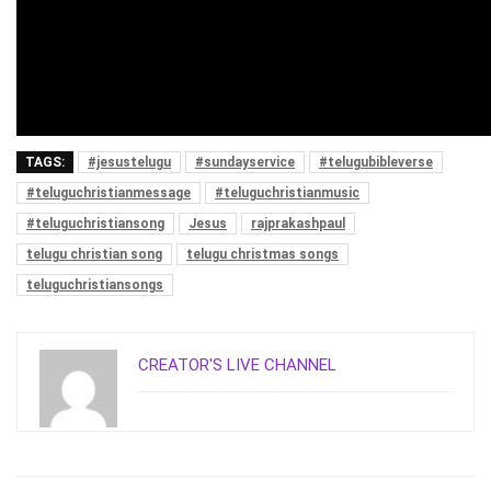
TAGS:
#jesustelugu
#sundayservice
#telugubibleverse
#teluguchristianmessage
#teluguchristianmusic
#teluguchristiansong
Jesus
rajprakashpaul
telugu christian song
telugu christmas songs
teluguchristiansongs
CREATOR'S LIVE CHANNEL