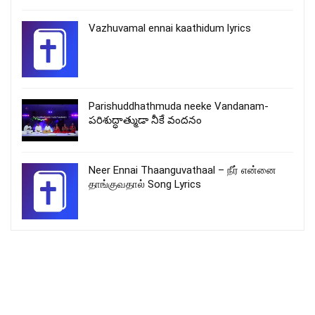
Vazhuvamal ennai kaathidum lyrics
Parishuddhathmuda neeke Vandanam-
పరిశుద్ధాత్ముడా నీకే వందనం
Neer Ennai Thaanguvathaal – நீர் என்னை
தாங்குவதால் Song Lyrics