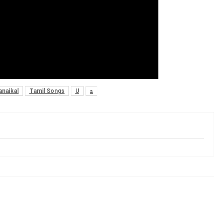
anaikal
Tamil Songs
U
உ