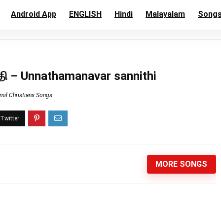
Android App
ENGLISH
Hindi
Malayalam
Song
ி – Unnathamanavar sannithi
mil Christians Songs
MORE SONGS