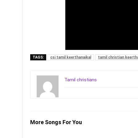
TAGS:
csi tamil keerthanaikal
tamil christian keerth
Tamil christians
More Songs For You