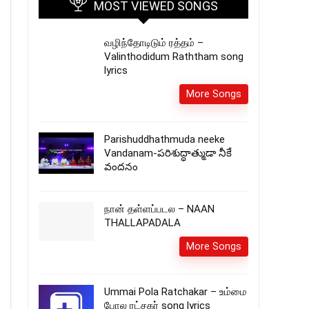
MOST VIEWED SONGS
வழிந்தோடிடும் ரத்தம் –
Valinthodidum Raththam song
lyrics
More Songs
Parishuddhathmuda neeke
Vandanam-పరిశుద్ధాత్ముడా నీకే
వందనం
நான் தள்ளப்படல – NAAN
THALLAPADALA
More Songs
Ummai Pola Ratchakar – உம்மை
போல ரட்சகர் song lyrics