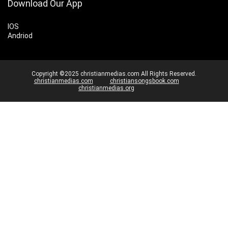
Download Our App
IOS
Andriod
Copyright ©2025 christianmedias.com All Rights Reserved.
christianmedias.com
christiansongsbook.com
christianmedias.org