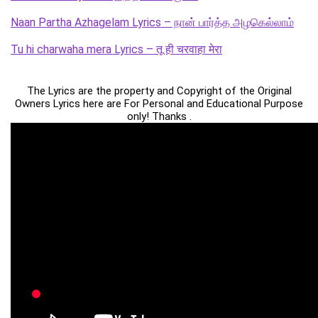
Naan Partha Azhagelam Lyrics – நான் பார்த்த அழகெல்லாம்
Tu hi charwaha mera Lyrics – तू ही चरवाहा मेरा
The Lyrics are the property and Copyright of the Original
Owners Lyrics here are For Personal and Educational Purpose
only! Thanks .