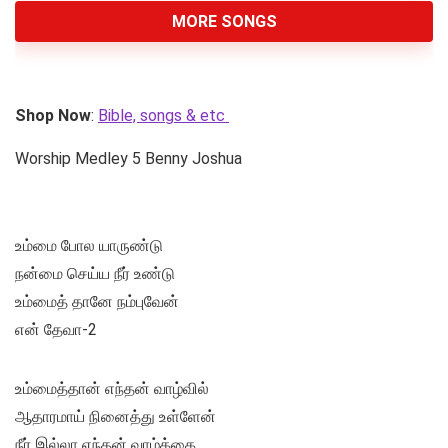
MORE SONGS
Shop Now
:
Bible, songs & etc
Worship Medley 5 Benny Joshua
உம்மை போல யாருண்டு
நன்மை செய்ய நீர் உண்டு
உம்மைத் தானே நம்புவேன்
என் தேவா-2
உம்மைத்தான் எந்தன் வாழ்வில்
ஆதாரமாய் நினைத்து உள்ளேன்
நீர் இல்லா எந்தன் வாழ்க்கை