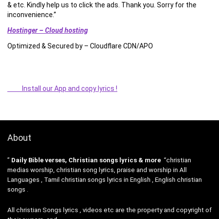
& etc. Kindly help us to click the ads. Thank you. Sorry for the
inconvenience.”
Hostinger – Cloud hosting
Optimized & Secured by – Cloudflare CDN/APO
Install our App and copy lyrics !
About
”
Daily Bible verses, Christian songs lyrics & more
“christian
medias worship, christian song lyrics, praise and worship in All
Languages , Tamil christian songs lyrics in English , English christian
songs .
All christian Songs lyrics , videos etc are the property and copyright of