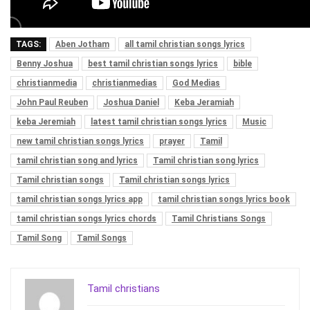
TAGS:
Aben Jotham
all tamil christian songs lyrics
Benny Joshua
best tamil christian songs lyrics
bible
christianmedia
christianmedias
God Medias
John Paul Reuben
Joshua Daniel
Keba Jeramiah
keba Jeremiah
latest tamil christian songs lyrics
Music
new tamil christian songs lyrics
prayer
Tamil
tamil christian song and lyrics
Tamil christian song lyrics
Tamil christian songs
Tamil christian songs lyrics
tamil christian songs lyrics app
tamil christian songs lyrics book
tamil christian songs lyrics chords
Tamil Christians Songs
Tamil Song
Tamil Songs
Tamil christians