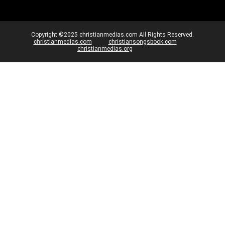
Copyright ©2025 christianmedias.com All Rights Reserved.
christianmedias.com
christiansongsbook.com
christianmedias.org