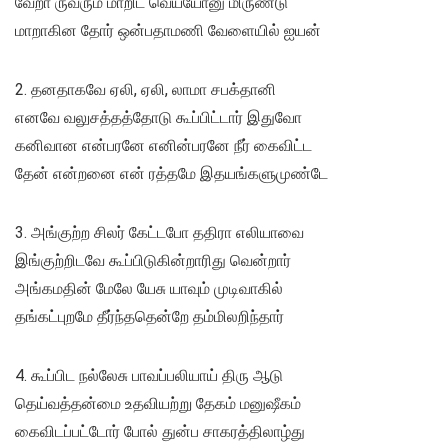
வேறா ருவரும் மாறிட வெய்யோனு மிருண்டு
மாறாகின தோர் ஒன்பதாமணி வேளையில் ஐயன்
2. தனதாகவே ஏலி, ஏலி, லாமா சபக்தானி
எனவே வலுசத்தத்தோடு கூப்பிட்டார் இதுவோ
கனிவான என்பரனே எனின்பரனே நீர் கைவிட்ட
தேன் என்றனை என் ரத்தமே இதயங்களுமுண்டே
3. அங்குற்ற சிலர் கேட்டபோ ததிரா எலியாவை
இங்குற்றிடவே கூப்பிடுகின்றாரிது வென்றார்
அங்கமதின் மேலே யேசு யாவும் முடிவாகில்
தங்கட்புறமே தீர்ந்ததென்றே தம்மிலறிந்தார்
4. கூப்பிட நல்லேசு பாவப்பலியாய் திரு ஆடு
தெய்வத்தன்மை உதவியற்று தேகம் மனுஷீகம்
கைவிடப்பட்டோர் போல் துன்ப சாகரத்திலாழ்து