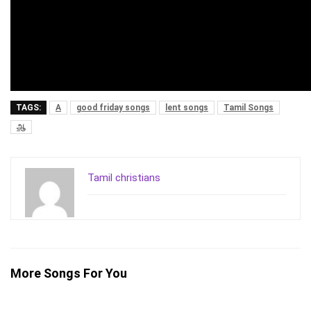
TAGS:
A
good friday songs
lent songs
Tamil Songs
ஆ
Tamil christians
More Songs For You