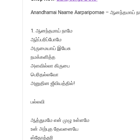
Anandhamai Naame Aarparipomae – ஆனந்தமாய் நா
1. ஆனந்தமாய் நாமே
ஆர்ப்பரிப்போமே
அருமையாய் இயேசு
நமக்களித்த
அளவில்லா கிருபை
பெரிதல்லவோ
அனுதின ஜீவியத்தில்!
பல்லவி
ஆத்துமமே என் முழு உள்ளமே
உன் அற்புத தேவனையே
ஸ்தோத்தரி