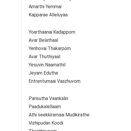
Amarthi Yemmai
Kapparae Alleluyaa
Yoarthaanai Kadappom
Avar Belathaal
Yerihovai Thakarpom
Avar Thuthiyaal
Yesuvin Naamathil
Jeyam Eduthe
Entrentumaai Vaazhuvom
Parisutha Vaankalin
Paadukalellaam
Athi seekkiramaai Mudikirathe
Vizhipudan Koodi