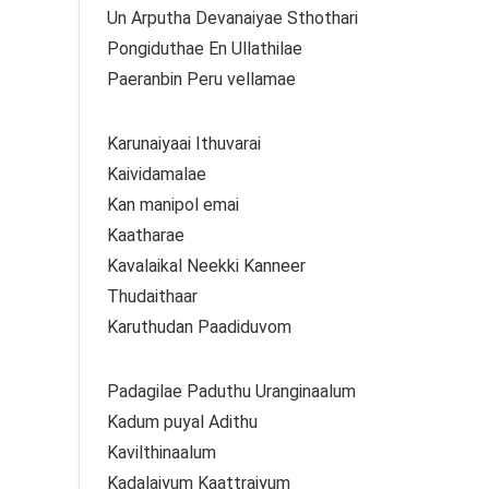
Un Arputha Devanaiyae Sthothari
Pongiduthae En Ullathilae
Paeranbin Peru vellamae
Karunaiyaai Ithuvarai
Kaividamalae
Kan manipol emai
Kaatharae
Kavalaikal Neekki Kanneer
Thudaithaar
Karuthudan Paadiduvom
Padagilae Paduthu Uranginaalum
Kadum puyal Adithu
Kavilthinaalum
Kadalaiyum Kaattraiyum