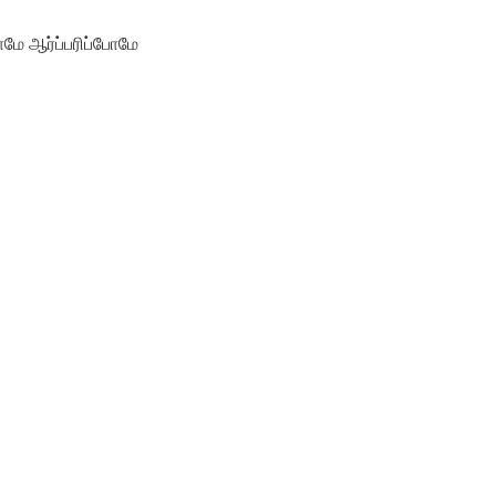
மே ஆர்ப்பரிப்போமே