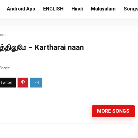
Android App
ENGLISH
Hindi
Malayalam
Song
lumae
த்திலுமே – Kartharai naan
 Songs
MORE SONGS