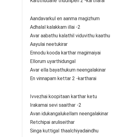
Karuthudane thudhipen 2 -kartharai
Aandavarkul en aanma magizhum
Adhalal kalakkam illai -2
Avar aabathu kalathil viduvithu kaathu
Aayulai neetukirar
Ennodu kooda karthar magimaiyai
Ellorum uyarthidungal
Avar ella bayathukum neengalakinar
En vinnapam kettar 2 -kartharai
Ivvezhai koopitaan karthar ketu
Irakamai sevi saaithar -2
Avan idukangalukellam neengalakinar
Retchipai aruliseithar
Singa kuttigal thaalchiyadaindhu