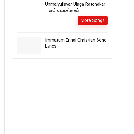
Unmaiyullavar Ulaga Ratchakar
– உண்மையுள்ளவர்
More Songs
Immatum Ennai Christian Song
Lyrics