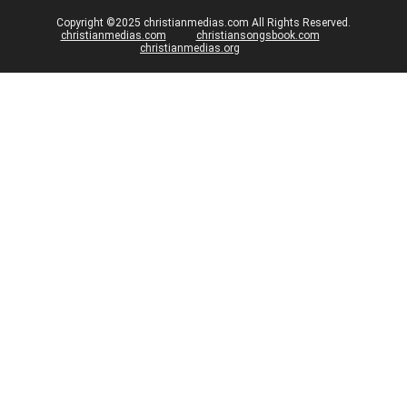
Copyright ©2025 christianmedias.com All Rights Reserved.
christianmedias.com
christiansongsbook.com
christianmedias.org