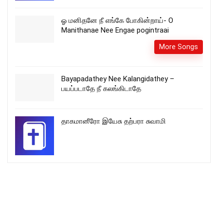
ஓ மனிதனே நீ எங்கே போகின்றாய்- O
Manithanae Nee Engae pogintraai
More Songs
Bayapadathey Nee Kalangidathey –
பயப்படாதே நீ கலங்கிடாதே
தாகமானீரோ இயேசு தற்பரா சுவாமி