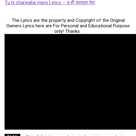
Tu hi charwaha mera Lyrics – तू ही चरवाहा मेरा
The Lyrics are the property and Copyright of the Original
Owners Lyrics here are For Personal and Educational Purpose
only! Thanks .