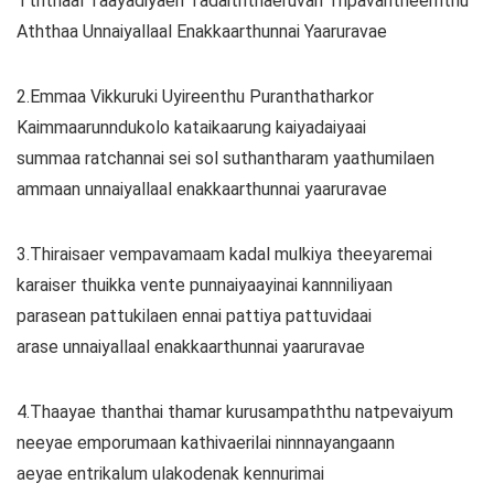
Tththaal Taayadiyaen Tadaiththaeruvan Tnpavantheernthu
Aththaa Unnaiyallaal Enakkaarthunnai Yaaruravae
2.Emmaa Vikkuruki Uyireenthu Puranthatharkor
Kaimmaarunndukolo kataikaarung kaiyadaiyaai
summaa ratchannai sei sol suthantharam yaathumilaen
ammaan unnaiyallaal enakkaarthunnai yaaruravae
3.Thiraisaer vempavamaam kadal mulkiya theeyaremai
karaiser thuikka vente punnaiyaayinai kannniliyaan
parasean pattukilaen ennai pattiya pattuvidaai
arase unnaiyallaal enakkaarthunnai yaaruravae
4.Thaayae thanthai thamar kurusampaththu natpevaiyum
neeyae emporumaan kathivaerilai ninnnayangaann
aeyae entrikalum ulakodenak kennurimai