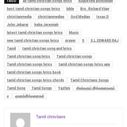
TAGS:
all tamil christian songs lyrics
Augustine ponseelan
best tamil christian songs lyrics
bible
Bro. Richard Vijay
christianmedia
christianmedias
God Medias
Issac D
John Jebaraj
keba Jeremiah
latest tamil christian songs lyrics
Music
new tamil christian songs lyrics
prayer
S
S.L.EDWARD RAJ
Tamil
tamil christian song and lyrics
Tamil christian song lyrics
Tamil christian songs
Tamil christian songs lyrics
tamil christian songs lyrics app
tamil christian songs lyrics book
tamil christian songs lyrics chords
Tamil Christians Songs
Tamil Song
Tamil Songs
Yazhini
கீதங்களும் கீர்த்தனைகளும்
ச
ஞானக்கீர்த்தனைகள்
Tamil christians