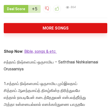
864
+5
Deal Score
MORE SONGS
Shop Now
:
Bible, songs & etc
சத்தாய் நிஷ்களமாய் ஒருசாமிய – Saththaai Nishkalamaai
Orusaamiya
1.சத்தாய் நிஷ்களமாய் ஒருசாமிய மும்இலதாய்
சித்தாய் ஆனந்தமாய்த் திகழ்கின்ற திரித்துவமே
எத்தால் நாயடியேன் கடைத்தேறுவன் என்பவந்தீர்ந்து
அத்தா உன்னையல்லால் எனக்கார்துணை யாருறவே