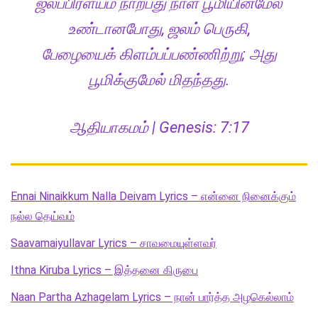
ஜலப்பிரளயம் நாற்பது நாள் பூமியின்மேல்
உண்டானபோது, ஜலம் பெருகி,
பேழையைக் கிளம்பப்பண்ணிற்று; அது
பூமிக்குமேல் மிதந்தது.
ஆதியாகமம் | Genesis: 7:17
Ennai Ninaikkum Nalla Deivam Lyrics – என்னை நினைக்கும்
நல்ல தெய்வம்
Saavamaiyullavar Lyrics – சாவமையுள்ளவர்
Ithna Kiruba Lyrics – இத்தனை கிருபை
Naan Partha Azhagelam Lyrics – நான் பார்த்த அழகெல்லாம்