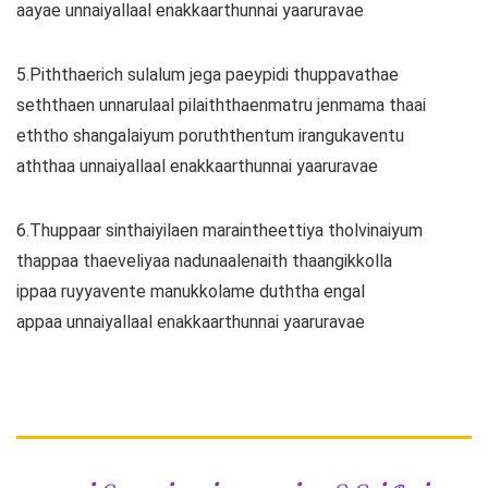
aayae unnaiyallaal enakkaarthunnai yaaruravae
5.Piththaerich sulalum jega paeypidi thuppavathae
seththaen unnarulaal pilaiththaenmatru jenmama thaai
eththo shangalaiyum poruththentum irangukaventu
aththaa unnaiyallaal enakkaarthunnai yaaruravae
6.Thuppaar sinthaiyilaen maraintheettiya tholvinaiyum
thappaa thaeveliyaa nadunaalenaith thaangikkolla
ippaa ruyyavente manukkolame duththa engal
appaa unnaiyallaal enakkaarthunnai yaaruravae