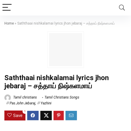
Home
»
Saththaai nishkalamai lyrics jhon jebaraj – சத்தாய் நிஷ்களமாய்
Saththaai nishkalamai lyrics jhon
jebaraj – சத்தாய் நிஷ்களமாய்
Tamil christians
Tamil Christians Songs
Pas.John Jebaraj
,
Yazhini
1
Save