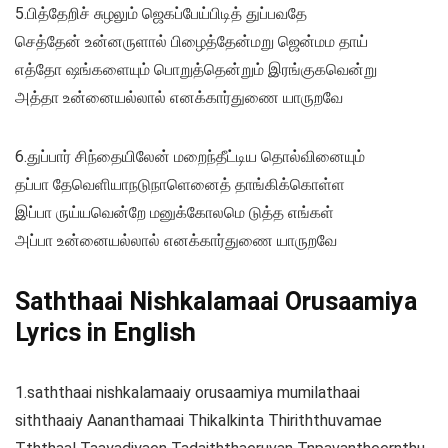
5.பித்தேறிச் சுழலும் ஜெகப்பேய்பிடித் துப்பவதே
செத்தேன் உன்னருளால் பிழைத்தேன்மறு ஜென்மம தாய்
எத்தோ ஷங்களையும் பொறுத்தென்றும் இரங்குகவென்று
அத்தா உன்னையல்லால் எனக்கார்துணை யாருறவே
6.துப்பார் சிந்தையிலேன் மறைந்தீட்டிய தொல்வினையும்
தப்பா தேவெளியாநடுநாளெனைத் தாங்கிக்கொள்ள
இப்பா ருய்யவென்றே மனுக்கோலமெ டுத்த எங்கள்
அப்பா உன்னையல்லால் எனக்கார்துணை யாருறவே
Saththaai Nishkalamaai Orusaamiya
Lyrics in English
1.saththaai nishkalamaaiy orusaamiya mumilathaai
siththaaiy Aananthamaai Thikalkinta Thiriththuvamae