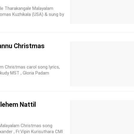
 Tharakangale Malayalam
Thomas Kuzhikala (USA) & sung by
Vannu Christmas
m Christmas carol song lyrics,
mkudy MST , Gloria Padam
lehem Nattil
alayalam Christmas song
xander , Fr.Vipin Kurisuthara CMI