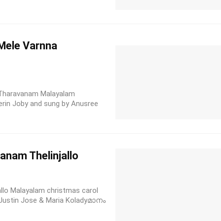
ele Varnna
Tharavanam Malayalam
herin Joby and sung by Anusree
nam Thelinjallo
o Malayalam christmas carol
. Justin Jose & Maria Koladyമാനം