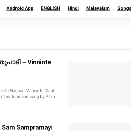
Android App
ENGLISH
Hindi
Malayalam
Song
പാടി – Vinninte
te Nadhan Manninte Maril
itten tune and sung by Albin
 Sam Sampramayi