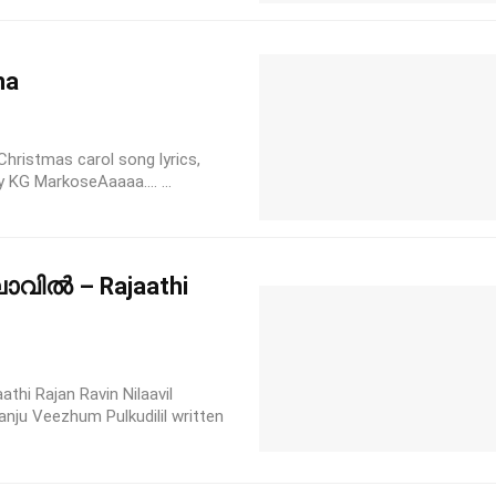
ha
istmas carol song lyrics,
y KG MarkoseAaaaa…. ...
ാവിൽ – Rajaathi
 Rajan Ravin Nilaavil
anju Veezhum Pulkudilil written