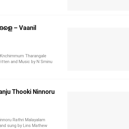
ളെ – Vaanil
Knchimmum Tharangale
ritten and Music by N Sminu
nju Thooki Ninnoru
nnoru Rathri Malayalam
e and sung by Lins Mathew