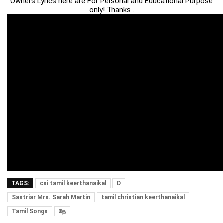
Owners Lyrics here are For Personal and Educational Purpose
only! Thanks .
TAGS:
csi tamil keerthanaikal
D
Sastriar Mrs. Sarah Martin
tamil christian keerthanaikal
Tamil Songs
தே