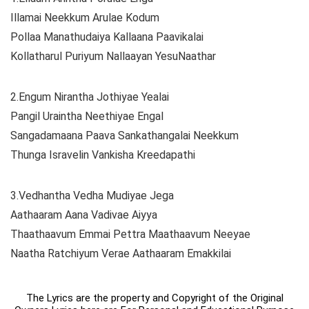
Illamai Neekkum Arulae Kodum
Pollaa Manathudaiya Kallaana Paavikalai
Kollatharul Puriyum Nallaayan YesuNaathar
2.Engum Nirantha Jothiyae Yealai
Pangil Uraintha Neethiyae Engal
Sangadamaana Paava Sankathangalai Neekkum
Thunga Isravelin Vankisha Kreedapathi
3.Vedhantha Vedha Mudiyae Jega
Aathaaram Aana Vadivae Aiyya
Thaathaavum Emmai Pettra Maathaavum Neeyae
Naatha Ratchiyum Verae Aathaaram Emakkilai
The Lyrics are the property and Copyright of the Original