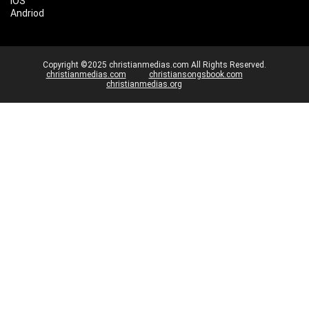
IOS
Andriod
Copyright ©2025 christianmedias.com All Rights Reserved.
christianmedias.com
christiansongsbook.com
christianmedias.org